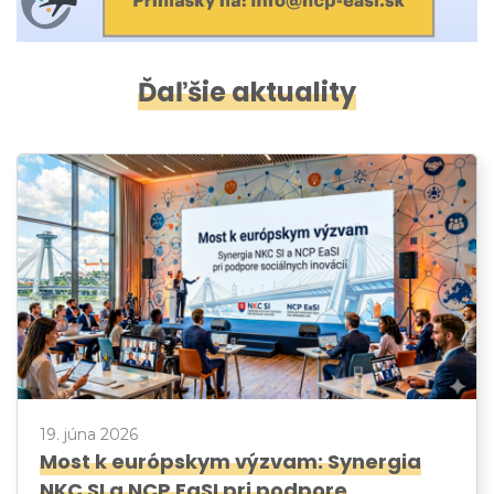
Ďaľšie aktuality
19. júna 2026
Most k európskym výzvam: Synergia
NKC SI a NCP EaSI pri podpore