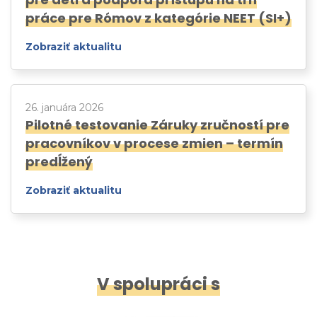
práce pre Rómov z kategórie NEET (SI+)
Zobraziť aktualitu
26. januára 2026
Pilotné testovanie Záruky zručností pre
pracovníkov v procese zmien – termín
predĺžený
Zobraziť aktualitu
V spolupráci s